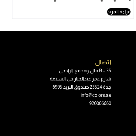
قراءة المزيد
اتصال
B – 35 فلل ومجمع اﻟراجحي
ﺷﺎرع ﻋﻣر ﻋﺑداﻟﺟﺑﺎر ﺣﻲ اﻟﺳﻼﻣﺔ
جدة 23524 صندوق البريد 6995
info@colors.sa
920006660