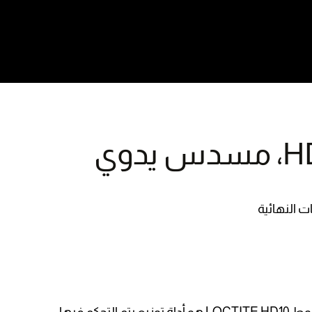
لوكتايت HD10، مسدس يدوي
ت النهائية