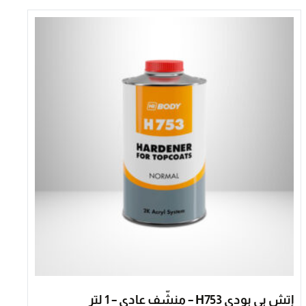
إتش بي بودي H753 – منشّف عادي – 1 لتر