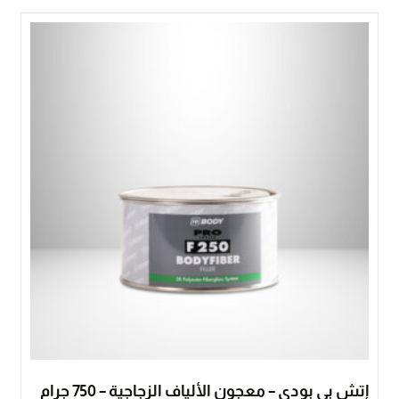
إتش بي بودي – معجون الألياف الزجاجية – 750 جرام