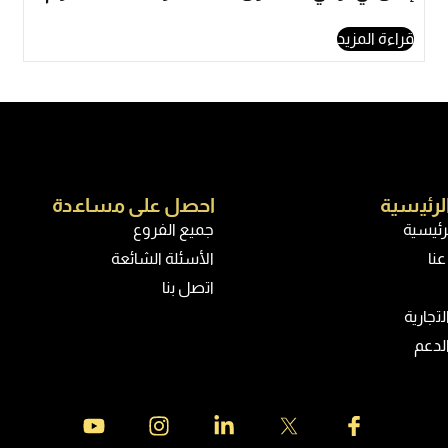
قراءة المزيد
اﻟرﺋﯾﺳﯾﺔ
اﺣﺻل ﻋﻠﻰ ﻣﺳﺎﻋدة
رئيسية
جميع الفروع
نا
الأسئلة الشائعة
اﺗﺻل ﺑﻧﺎ
ﺗﺟﺎرﯾﺔ
لدعم