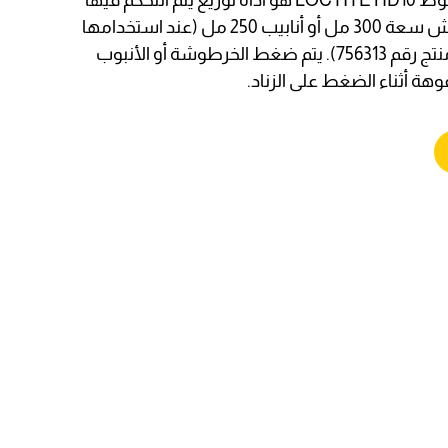
موزع خرطوشة الهواء المضغوط LOCTITE HD10 هو أداة توزيع يتم التحكم فيها
يدويًا لتوزيع المنتج من خراطيش سعة 300 مل أو أنابيب 250 مل (عند استخدامها
مع محوّل أنبوب LOCTITE، منتج رقم 756313). يتم ضغط الخرطوشة أو الأنبوب
فوهة أثناء الضغط على الزناد.