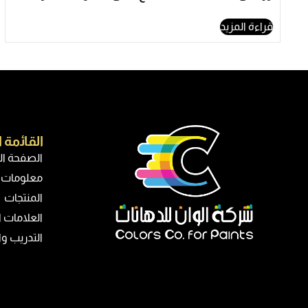
قراءة المزيد
اﻟﻘﺎﺋﻣﺔ 
الصفحة ال
معلومات ع
المنتجات
اﻟﻌﻼﻣﺎت اﻟ
التدريب وا